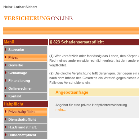
Heinz Lothar Siebert
Menü
§ 823 Schadensersatzpflicht
Startseite
(1)
Wer vorsätzlich oder fahrlässig das Leben, den Körper, d
Privat
Recht eines anderen widerrechtlich verletzt, ist dem and
Gewerbe
verpflichtet.
Geldanlage
(2)
Die gleiche Verpflichtung trifft denjenigen, der gegen 
nach dem Inhalte des Gesetzes ein Verstoß gegen dieses auc
Finanzierung
Falle des Verschuldens ein.
Onlinerechner
Angebotsanfrage
Kontakt
Haftpflicht
Angebot für eine private Haftpflichtversicherung
mehr...
Privathaftpflicht
Diensthaftpflicht
H.u.Grundst.haft.
Hundehaftpflicht