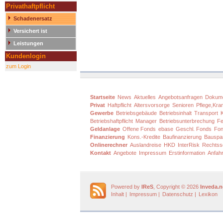
Privathaftpflicht
Schadenersatz
Versichert ist
Leistungen
Kundenlogin
zum Login
Startseite
News
Aktuelles
Angebotsanfragen
Dokum
Privat
Haftpflicht
Altersvorsorge
Senioren
Pflege,Kra
Gewerbe
Betriebsgebäude
Betriebsinhalt
Transport
Betriebshaftpflicht
Manager
Betriebsunterbrechung
Fe
Geldanlage
Offene Fonds
ebase
Geschl. Fonds
Fon
Finanzierung
Kons.-Kredite
Baufinanzierung
Bauspa
Onlinerechner
Auslandreise
HKD
InterRisk
Rechtss
Kontakt
Angebote
Impressum
Erstinformation
Anfahr
Powered by
IReS
, Copyright © 2026
Inveda.n
Inhalt
|
Impressum
|
Datenschutz
|
Lexikon