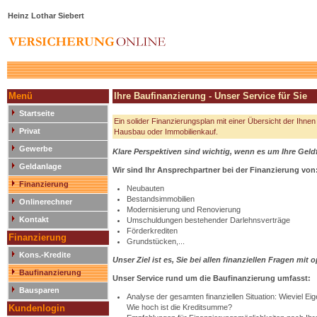
Heinz Lothar Siebert
Menü
Ihre Baufinanzierung - Unser Service für Sie
Startseite
Ein solider Finanzierungsplan mit einer Übersicht der Ihnen
Privat
Hausbau oder Immobilienkauf.
Gewerbe
Klare Perspektiven sind wichtig, wenn es um Ihre Geld
Geldanlage
Wir sind Ihr Ansprechpartner bei der Finanzierung von
Finanzierung
Neubauten
Bestandsimmobilien
Onlinerechner
Modernisierung und Renovierung
Kontakt
Umschuldungen bestehender Darlehnsverträge
Förderkrediten
Finanzierung
Grundstücken,...
Kons.-Kredite
Unser Ziel ist es, Sie bei allen finanziellen Fragen mi
Baufinanzierung
Unser Service rund um die Baufinanzierung umfasst:
Bausparen
Analyse der gesamten finanziellen Situation: Wieviel Ei
Kundenlogin
Wie hoch ist die Kreditsumme?