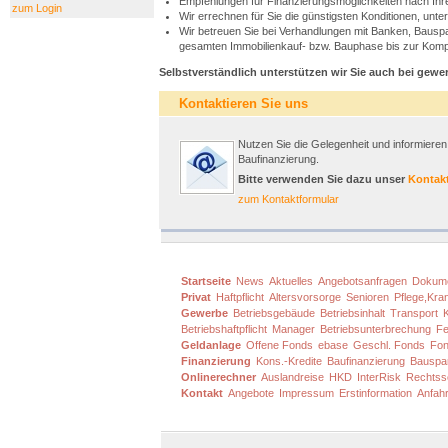
Empfehlungen für Finanzierungsmöglichkeiten nach Ihren 
zum Login
Wir errechnen für Sie die günstigsten Konditionen, unte
Wir betreuen Sie bei Verhandlungen mit Banken, Bausp
gesamten Immobilienkauf- bzw. Bauphase bis zur Kompl
Selbstverständlich unterstützen wir Sie auch bei gewe
Kontaktieren Sie uns
Nutzen Sie die Gelegenheit und informieren
Baufinanzierung.
Bitte verwenden Sie dazu unser
Kontak
zum Kontaktformular
Startseite
News
Aktuelles
Angebotsanfragen
Dokum
Privat
Haftpflicht
Altersvorsorge
Senioren
Pflege,Kra
Gewerbe
Betriebsgebäude
Betriebsinhalt
Transport
Betriebshaftpflicht
Manager
Betriebsunterbrechung
Fe
Geldanlage
Offene Fonds
ebase
Geschl. Fonds
Fon
Finanzierung
Kons.-Kredite
Baufinanzierung
Bauspa
Onlinerechner
Auslandreise
HKD
InterRisk
Rechtss
Kontakt
Angebote
Impressum
Erstinformation
Anfahr