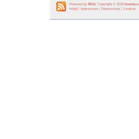
Powered by
IReS
, Copyright © 2026
Inveda.n
Inhalt
|
Impressum
|
Datenschutz
|
Lexikon