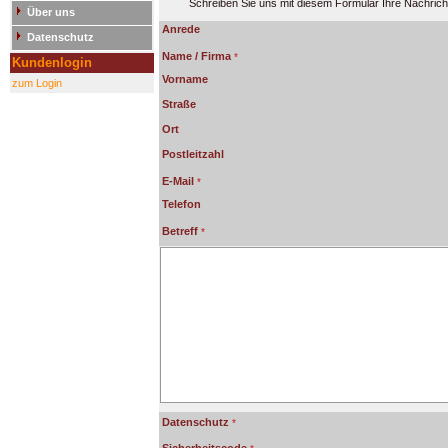
Schreiben Sie uns mit diesem Formular Ihre Nachrich
Über uns
Anrede
Datenschutz
Name / Firma
Kundenlogin
Vorname
zum Login
Straße
Ort
Postleitzahl
E-Mail
Telefon
Betreff
Datenschutz