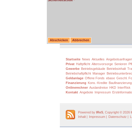
Sicherheitscode
Startseite
News
Aktuelles
Angebotsanfrage
Privat
Haftpflicht
Altersvorsorge
Senioren
Pf
Gewerbe
Betriebsgebäude
Betriebsinhalt
Tra
Betriebshaftpflicht
Manager
Betriebsunterbre
Geldanlage
Offene Fonds
ebase
Geschl. F
Finanzierung
Kons.-Kredite
Baufinanzierung
Onlinerechner
Auslandreise
HKD
InterRisk
Kontakt
Angebote
Impressum
Erstinformati
Powered by
IReS
, Copyright © 2026
Inhalt
|
Impressum
|
Datenschutz
|
L