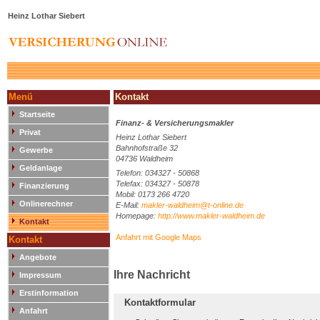
Heinz Lothar Siebert
Menü
Kontakt
Startseite
Finanz- & Versicherungsmakler
Privat
Heinz Lothar Siebert
Bahnhofstraße 32
Gewerbe
04736 Waldheim
Geldanlage
Telefon: 034327 - 50868
Telefax: 034327 - 50878
Finanzierung
Mobil: 0173 266 4720
Onlinerechner
E-Mail:
makler-waldheim@t-online.de
Homepage:
http://www.makler-waldheim.de
Kontakt
Anfahrt mit Google Maps
Kontakt
Angebote
Ihre Nachricht
Impressum
Erstinformation
Kontaktformular
Anfahrt