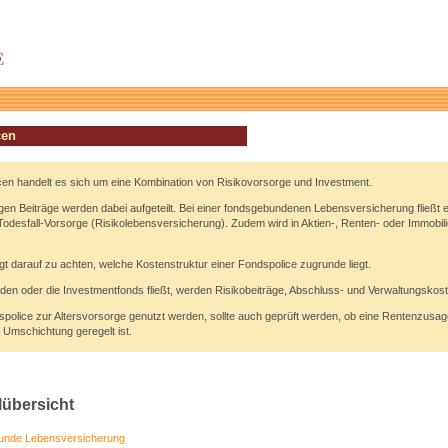
cen
cen handelt es sich um eine Kombination von Risikovorsorge und Investment.
en Beiträge werden dabei aufgeteilt. Bei einer fondsgebundenen Lebensversicherung fließt ei
 Todesfall-Vorsorge (Risikolebensversicherung). Zudem wird in Aktien-, Renten- oder Immobil
gt darauf zu achten, welche Kostenstruktur einer Fondspolice zugrunde liegt.
 den oder die Investmentfonds fließt, werden Risikobeiträge, Abschluss- und Verwaltungsko
spolice zur Altersvorsorge genutzt werden, sollte auch geprüft werden, ob eine Rentenzusage
ie Umschichtung geregelt ist.
lübersicht
unde Lebensversicherung