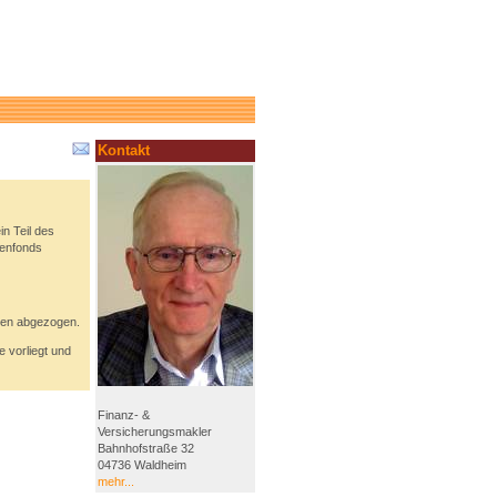
Kontakt
n Teil des
ienfonds
sten abgezogen.
 vorliegt und
Finanz- &
Versicherungsmakler
Bahnhofstraße 32
04736 Waldheim
mehr...