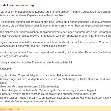
unde Lebensversicherung
Geld in eine Fondsgebundene Lebensversicherung anlegen möchten, entscheiden Sie sich für
all absichert und eine Kapitalanlage in Fonds anbietet.
 Eigenkapital auf und sichern gleichzeitig Ihre Familie ab. Fondsgebundene Lebensversiche
erungen, die auf den Todes- oder Erlebensfall der versicherten Person abgeschlossen werde
den sich von der herkömmlichen Kapitallebensversicherungen dadurch, dass der Sparanteil n
der Versicherer eingezahlt wird. Stattdessen wird der Sparanteil in einen oder mehrere Fond
ngsnehmer kann selbst bestimmen, in welchen Fonds oder in welches Depots die Sparanteile 
 Wechseln der Fonds während der Laufzeit kein Problem.
es Vertragsguthabens kann man tagesaktuell ermitteln, da keine stillen Reserven (wie bei de
erung) gebildet werden.
klung ist natürlich von der Entwicklung der Fonds abhängig!
egelungen:
g, die mit dem Todesfall fällig wird, ist auf jeden Fall ertragssteuerfrei.
Kapitalerträge aus der Fondsgebundenen Lebensversicherung zur Hälfte steuerfrei sind, mü
 dass:
ufzeit des Vertrages mindestens 12 Jahre beträgt.
ie Auszahlung erst nach dem 62. Geburtstag des Versicherungsnehmers beginnt.
 Kriterien nicht zutreffen, werden die Kapitalerträge grundsätzlich voll besteuert.
lung erfolgt ein Abzug von 25 Prozent Kapitalertragssteuer auf die Hälfte der Kapitalerträge, 
l zu zahlende Steuer angerechnet werden kann.
ieren Sie uns