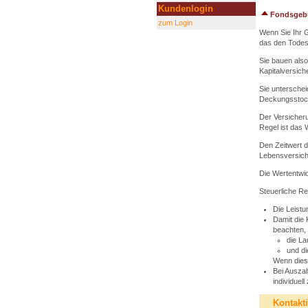
Kundenlogin
Fondsgeb
zum Login
Wenn Sie Ihr 
das den Todesf
Sie bauen also
Kapitalversich
Sie unterschei
Deckungsstock 
Der Versicheru
Regel ist das
Den Zeitwert d
Lebensversich
Die Wertentwic
Steuerliche R
Die Leistun
Damit die 
beachten,
die La
und d
Wenn diese
Bei Auszah
individuel
Kontakt