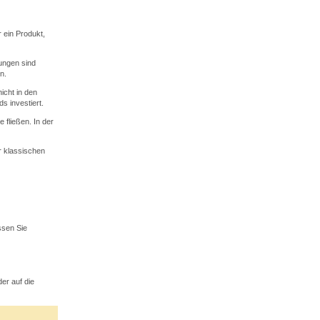
 ein Produkt,
rungen sind
n.
icht in den
s investiert.
fließen. In der
r klassischen
ssen Sie
der auf die