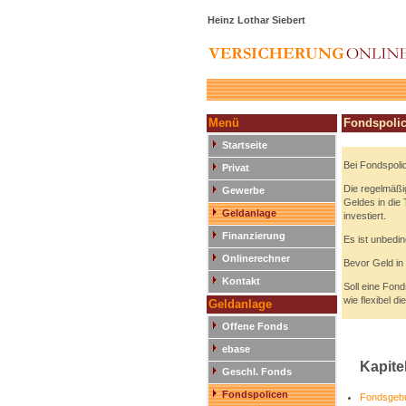
Heinz Lothar Siebert
Menü
Fondspoli
Startseite
Bei Fondspoli
Privat
Die regelmäßig
Gewerbe
Geldes in die
Geldanlage
investiert.
Finanzierung
Es ist unbedin
Onlinerechner
Bevor Geld in
Kontakt
Soll eine Fond
wie flexibel d
Geldanlage
Offene Fonds
ebase
Kapite
Geschl. Fonds
Fondspolicen
Fondsgeb