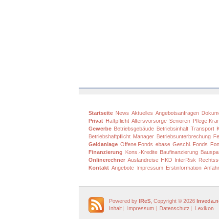
Startseite
News
Aktuelles
Angebotsanfragen
Dokum
Privat
Haftpflicht
Altersvorsorge
Senioren
Pflege,Kra
Gewerbe
Betriebsgebäude
Betriebsinhalt
Transport
Betriebshaftpflicht
Manager
Betriebsunterbrechung
Fe
Geldanlage
Offene Fonds
ebase
Geschl. Fonds
Fon
Finanzierung
Kons.-Kredite
Baufinanzierung
Bauspa
Onlinerechner
Auslandreise
HKD
InterRisk
Rechtss
Kontakt
Angebote
Impressum
Erstinformation
Anfahr
Powered by
IReS
, Copyright © 2026
Inveda.n
Inhalt
|
Impressum
|
Datenschutz
|
Lexikon