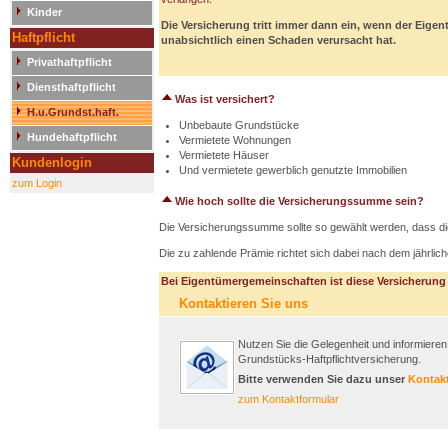
Kinder
Die Versicherung tritt immer dann ein, wenn der Eigen
Haftpflicht
unabsichtlich einen Schaden verursacht hat.
Privathaftpflicht
Diensthaftpflicht
Was ist versichert?
H.u.Grundst.haft.
Unbebaute Grundstücke
Hundehaftpflicht
Vermietete Wohnungen
Vermietete Häuser
Kundenlogin
Und vermietete gewerblich genutzte Immobilien
zum Login
Wie hoch sollte die Versicherungssumme sein?
Die Versicherungssumme sollte so gewählt werden, dass die
Die zu zahlende Prämie richtet sich dabei nach dem jährlich
Bei Eigentümergemeinschaften ist diese Versicherung
Kontaktieren Sie uns
Nutzen Sie die Gelegenheit und informieren
Grundstücks-Haftpflichtversicherung.
Bitte verwenden Sie dazu unser
Kontak
zum Kontaktformular