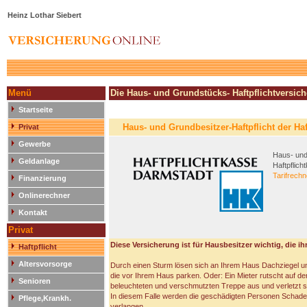
Heinz Lothar Siebert
Menü
Die Haus- und Grundstücks- Haftpflichtversic
Startseite
Haus- und Grundbesitzer-Haftpflicht der Ha
Privat
Gewerbe
Haus- und
Geldanlage
Haftpflic
Tarifrechn
Finanzierung
Onlinerechner
Kontakt
Privat
Diese Versicherung ist für Hausbesitzer wichtig, die i
Haftpflicht
Altersvorsorge
Durch einen Sturm lösen sich an Ihrem Haus Dachziegel u
die vor Ihrem Haus parken. Oder: Ein Mieter rutscht auf de
Senioren
beleuchteten und verschmutzten Treppe aus und verletzt s
In diesem Falle werden die geschädigten Personen Schad
Pflege,Krankh.
verlangen.