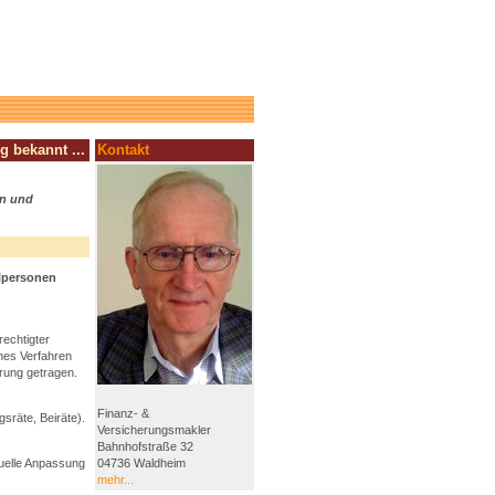
g bekannt ...
Kontakt
en und
elpersonen
rechtigter
hes Verfahren
rung getragen.
Finanz- &
sräte, Beiräte).
Versicherungsmakler
Bahnhofstraße 32
duelle Anpassung
04736 Waldheim
mehr...