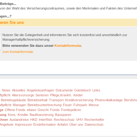
Beiträge...
rk von der Wahl des Versicherungszeitraumes, sowie den Merkmalen und Fakten des Untern
gen...?
ieren Sie uns
Nutzen Sie die Gelegenheit und informieren Sie sich kostenfrei und unverbindlich zur
Managerhaftpflichtversicherung.
Bitte verwenden Sie dazu unser
Kontaktformular
.
zum Kontaktformular
e
News
Aktuelles
Angebotsanfragen
Dokumente
Gästebuch
Links
tpflicht
Altersvorsorge
Senioren
Pflege,Krankh.
Kinder
Betriebsgebäude
Betriebsinhalt
Transport
Kreditversicherung
Photovoltaikanlage
Berufshaf
ftpflicht
Manager
Betriebsunterbrechung
Feuer
Fuhrpark
Messe
ge
Offene Fonds
ebase
Geschl. Fonds
Fondspolicen
rung
Kons.-Kredite
Baufinanzierung
Bausparen
chner
Auslandreise
HKD
InterRisk
Rechtsschutz
VHV
Rechenhelfer
Angebote
Impressum
Erstinformation
Anfahrt
Über uns
Datenschutz