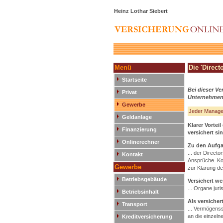
Heinz Lothar Siebert
Menü
Die 'Direct
Startseite
Bei dieser Ve
Privat
Unternehmen
Gewerbe
Jeder Manager
Geldanlage
Klarer Vortei
Finanzierung
versichert s
Onlinerechner
Zu den Aufga
... der Direct
Kontakt
Ansprüche. Ko
Gewerbe
zur Klärung d
Betriebsgebäude
Versichert we
... Organe jur
Betriebsinhalt
Als versichert
Transport
... Vermögenss
an die einzeln
Kreditversicherung