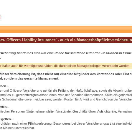
ors- Officers Liability Insurance' - auch als Managerhaftpflichtversicherun
rsicherung handelt es sich um eine Police für sämtliche leitenden Positionen in Firm
.
 haftet auch für Vermögensschäden, die durch einen Managerkollegen verursacht werden.
l dieser Versicherung ist, dass nicht nur einzelne Mitglieder des Vorstandes oder Einz
ind, sondern das gesamte Management.
ben...
ors- und Officers- Versicherung gehört die Prüfung der Haftpflichtfrage, sowie die Abwehr unbe
mmt es zu gerechtfertigten Ansprüchen, wird der Schaden übernommen. Sollte ein gerichtlic
er Schadenshöhe unvermeidbar sein, werden Kosten für Anwalt und Gericht von der Versiche
rden...
istischer Personen (Unternehmensleiter, Vorstände, Geschäftsführer, Aufsichtsräte, Verwaltung
 gelten...
chäden nach einer Pflichtverletzung. Besonderes bei dieser Versicherungsart ist eine indivi
en Risiken unverzichtbar.