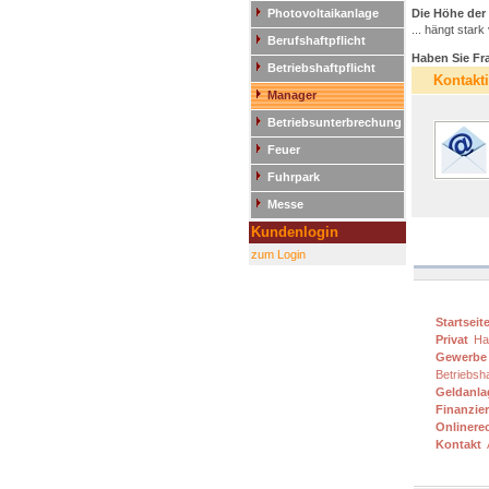
Photovoltaikanlage
Die Höhe der 
... hängt sta
Berufshaftpflicht
Haben Sie Fra
Betriebshaftpflicht
Kontakt
Manager
Betriebsunterbrechung
Feuer
Fuhrpark
Messe
Kundenlogin
zum Login
Startseit
Privat
Haf
Gewerbe
Betriebsha
Geldanla
Finanzie
Onlinere
Kontakt