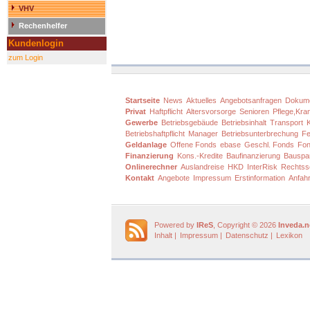
VHV
Rechenhelfer
Kundenlogin
zum Login
Startseite
News
Aktuelles
Angebotsanfragen
Dokum
Privat
Haftpflicht
Altersvorsorge
Senioren
Pflege,Kra
Gewerbe
Betriebsgebäude
Betriebsinhalt
Transport
Betriebshaftpflicht
Manager
Betriebsunterbrechung
Fe
Geldanlage
Offene Fonds
ebase
Geschl. Fonds
Fon
Finanzierung
Kons.-Kredite
Baufinanzierung
Bauspa
Onlinerechner
Auslandreise
HKD
InterRisk
Rechtss
Kontakt
Angebote
Impressum
Erstinformation
Anfahr
Powered by
IReS
, Copyright © 2026
Inveda.n
Inhalt
|
Impressum
|
Datenschutz
|
Lexikon