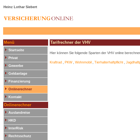
Heinz Lothar Siebert
Menü
Tarifrechner der VHV
Startseite
Hier können Sie folgende Sparten der VHV online berechne
Privat
Kraftrad
,
PKW
,
Wohnmobil
,
Tierhalterhaftpflicht
,
Jagdhaftp
Gewerbe
Geldanlage
Finanzierung
Onlinerechner
Kontakt
Onlinerechner
Auslandreise
HKD
InterRisk
Rechtsschutz