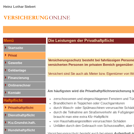
Heinz Lothar Siebert
Menü
Die Leistungen der Privathaftpflicht
Startseite
Privat
Versicherungsschutz besteht bei fahrlässigen Person
Gewerbe
versicherten Personen im privaten Bereich gegenüber
Geldanlage
Versichert sind Sie auch als Mieter bzw. Eigentümer von 
Finanzierung
Onlinerechner
Am häufigsten wird die Privathaftpflichtversicherung 
Kontakt
zerschossenen und eingeschlagenen Fenstern und Türe
Haftpflicht
Brandlöchern in Teppichen oder Couchgarnituren
Privathaftpflicht
durch Wasch- oder Spülmaschinen verursachte Schäde
durch die Teilnahme am Straßenverkehr als Fußgänger 
Diensthaftpflicht
braucht man eine extra Kfz-Haftpflicht
von Haushaltsangestellten verursachten Schäden
H.u.Grundst.haft.
Unfällen durch den Gebrauch von Schusswaffen, aber k
Hundehaftpflicht
Versicherungsschutz besteht auch bei einem
Aufenthalt 