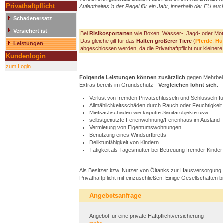
Privathaftpflicht
Aufenthaltes in der Regel für ein Jahr, innerhalb der EU auc
Schadenersatz
Versichert ist
Bei
Risikosportarten
wie Boxen, Wasser-, Jagd- oder Moto
Das gleiche gilt für das
Halten größerer Tiere
(
Pferde
,
Hu
Leistungen
abgeschlossen werden, da die Privathaftpflicht nur kleinere
Kundenlogin
zum Login
Folgende Leistungen können zusätzlich
gegen Mehrbeitr
Extras bereits im Grundschutz -
Vergleichen lohnt sich
:
Verlust von fremden Privatschlüsseln und Schlüsseln fü
Allmählichkeitsschäden durch Rauch oder Feuchtigkeit 
Mietsachschäden wie kaputte Sanitärobjekte usw.
selbstgenutzte Ferienwohnung/Ferienhaus im Ausland
Vermietung von Eigentumswohnungen
Benutzung eines Windsurfbretts
Deliktunfähigkeit von Kindern
Tätigkeit als Tagesmutter bei Betreuung fremder Kinder
Als Besitzer bzw. Nutzer von Öltanks zur Hausversorgung is
Privathaftpflicht mit einzuschließen. Einige Gesellschaften 
Angebotsanfrage
Angebot für eine private Haftpflichtversicherung