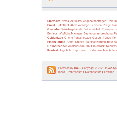
mehr...
Startseite
News
Aktuelles
Angebotsanfragen
Dokum
Privat
Haftpflicht
Altersvorsorge
Senioren
Pflege,Kra
Gewerbe
Betriebsgebäude
Betriebsinhalt
Transport
Betriebshaftpflicht
Manager
Betriebsunterbrechung
Fe
Geldanlage
Offene Fonds
ebase
Geschl. Fonds
Fon
Finanzierung
Kons.-Kredite
Baufinanzierung
Bauspa
Onlinerechner
Auslandreise
HKD
InterRisk
Rechtss
Kontakt
Angebote
Impressum
Erstinformation
Anfahr
Powered by
IReS
, Copyright © 2026
Inveda.n
Inhalt
|
Impressum
|
Datenschutz
|
Lexikon