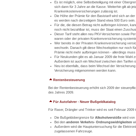
Es ist möglich, eine Selbstbeteiligung mit einer Obergr
sich dann für 3 Jahre an die Kasse. Weiterhin gilt ab j
Krankenkostenversicherungen zulässig ist.
Die Höhe der Prämie für den Basistarif wird sich an d
es werden nach derzeitigem Stand etwa 500 Euro sein.
Für die, die diesen Betrag nicht aufbringen können, k
noch nicht bezahlbar ist, muss der Staat einen Zuschus
Dieser Tarif steht allen neu PKV-Versicherten sowie P
waren oder der privaten Krankenversicherung systemis
Wer bereits in der Privaten Krankenversicherung versich
wechseln. Danach gilt diese Wechseloption nur noch für 
Prämie nicht mehr aufbringen können - allerdings mus
Für Neukunden gibt es ab Januar 2009 die freie Wahl z
Außerdem ist auch ein Wechsel zwischen den Tarifen o
Neu ist ebenfalls, dass beim Wechsel der Versicherung
Versicherung mitgenommen werden kann.
Rentenbesteuerung
Bei der Rentenbesteuerung erhöht sich 2009 der steuerpflicht
des Jahres 2009.
Für Autofahrer - Neuer Bußgeldkatalog
Für Raser, Drängler und Trinker wird es seit Februar 2009 t
Die Bußgeldobergrenze für
Alkoholverstöße
wird von
Bei den
anderen Verkehrs- Ordnungswidrigkeiten
wi
Außerdem wird die Hauptuntersuchung für die Elektronikp
zugelassenen Fahrzeuge.