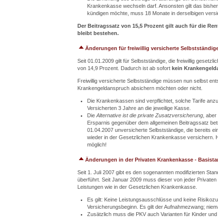
Krankenkasse wechseln darf. Ansonsten gilt das bishe
kündigen möchte, muss 18 Monate in derselbigen versi
Der Beitragssatz von 15,5 Prozent gilt auch für die R
bleibt bestehen.
Änderungen für freiwillig versicherte Selbstständig
Seit 01.01.2009 gilt für Selbstständige, die freiwillig gesetz
von 14,9 Prozent. Dadurch ist ab sofort
kein Krankengeld
Freiwillig versicherte Selbstständige müssen nun selbst ent
Krankengeldanspruch absichern möchten oder nicht.
Die Krankenkassen sind verpflichtet, solche Tarife anzub
Versicherten 3 Jahre an die jeweilige Kasse.
Die
Alternative ist die private Zusatzversicherung
, aber
Ersparnis gegenüber dem allgemeinen Beitragssatz bet
01.04.2007 unversicherte Selbstständige, die bereits ei
wieder in der Gesetzlichen Krankenkasse versichern. H
möglich!
Änderungen in der Privaten Krankenkasse - Basistar
Seit 1. Juli 2007 gibt es den sogenannten modifizierten Stan
überführt. Seit Januar 2009 muss dieser von jeder Private
Leistungen wie in der Gesetzlichen Krankenkasse.
Es gilt: Keine Leistungsausschlüsse und keine Risikoz
Versicherungsbeginn. Es gilt der Aufnahmezwang; nie
Zusätzlich muss die PKV auch Varianten für Kinder und 