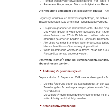
Rentner wegen voller Erwerbsminderung - vor Rente Pfl
Rentenempfänger wegen Dienstunfähigkeit - vor Rente P
Die Förderung entspricht den klassischen Riester - Al
Begünstigt werden auch Altersvorsorgebeträge, die sich a
zusammensetzen. Das sind in der Regel Bausparverträge.
Es gibt ein gesondertes Wohnförderkonto. Die dort ein
Das Wohn-Riester´n wird im Alter besteuert. Man hat d
einen Zeitraum von 17 bis 25 Jahren zu wählen oder e
steuerlich geförderten Kapitals zu Beginn der Rentenp
Allerdings kann der Stand des Wohnförderkontos jederz
klassischen Riester-Sparvertrag eingezahlt wird.
Wenn die Immobilie weiterverkauft wird, muss das steue
Riester-Sparvertrag angelegt werden.
Das Wohn-Riester´n kann bei Versicherungen, Bank
abgeschlossen werden.
Änderung Zugewinnausgleich
Geplant sind ab 1. September 2009 zwei Änderungen im Sc
Die eine Änderung betrifft die Stichtagsregel, an der da
Zustellung des Scheidungsantrages gelten, um ein "V
zu verhindern.
Die andere Änderung betrifft die Anrechnung der mit i
sollen künftig berücksichtigt werden.
Arbeitslosenversicherung