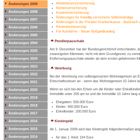
Arbeitslosenversicherung
Änderungen 2009
Rentenversicherung
Änderungen 2008
Krankenversicherung
Änderungen für freiwillig versicherte Selbstständige
Änderungen 2007
Änderungen in der Privaten Krankenkasse - Basistarif u
Rentenbesteuerung
Änderungen 2006
Für Autofahrer - Neuer Bußgeldkatalog
Änderungen 2005
Pendlerpauschale
Änderungen 2004
Am 9. Dezember hat der Bundesgerichtshof entschieden, d
Änderungen 2025
zwanzigsten Kilometer, nicht mit dem Grundgesetz zu vere
Änderungen 2024
Entfernungspauschale wieder ab dem ersten gefahrenen Kil
Änderungen 2023
Vererbung
Änderungen 2022
Bei der Vererbung von selbstgenutzten Wohneigentum an Ehe
Erbschaftssteuer an - wenn das Wohneigentum 10 Jahre l
Änderungen 2021
Wenn es sich bei den Erben um die Kinder oder Enkelkinder 
Änderungen 2020
Immobilie unter 200 qm ist und die Immobilie 10 Jahre lang 
Änderungen 2019
Ehegatten: 500.000 Euro
Änderungen 2018
Kinder: 400.000 Euro
Enkelkinder: 200.000 Euro
Änderungen 2017
Änderungen 2016
Kindergeld
Änderungen 2015
Ab 1. Januar 2009 wird das Kindergels folgendermaßen an
Änderungen 2014
für das 1. Kind: 164 Euro