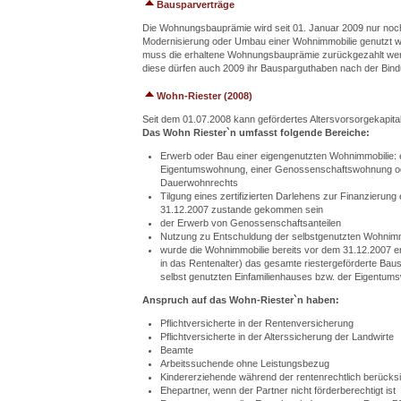
Bausparverträge
Die Wohnungsbauprämie wird seit 01. Januar 2009 nur noc
Modernisierung oder Umbau einer Wohnimmobilie genutzt wi
muss die erhaltene Wohnungsbauprämie zurückgezahlt wer
diese dürfen auch 2009 ihr Bausparguthaben nach der Bindu
Wohn-Riester (2008)
Seit dem 01.07.2008 kann gefördertes Altersvorsorgekapita
Das Wohn Riester`n umfasst folgende Bereiche:
Erwerb oder Bau einer eigengenutzten Wohnimmobilie: 
Eigentumswohnung, einer Genossenschaftswohnung ode
Dauerwohnrechts
Tilgung eines zertifizierten Darlehens zur Finanzieru
31.12.2007 zustande gekommen sein
der Erwerb von Genossenschaftsanteilen
Nutzung zu Entschuldung der selbstgenutzten Wohnimm
wurde die Wohnimmobilie bereits vor dem 31.12.2007 er
in das Rentenalter) das gesamte riestergeförderte Baus
selbst genutzten Einfamilienhauses bzw. der Eigentu
Anspruch auf das Wohn-Riester`n haben:
Pflichtversicherte in der Rentenversicherung
Pflichtversicherte in der Alterssicherung der Landwirte
Beamte
Arbeitssuchende ohne Leistungsbezug
Kindererziehende während der rentenrechtlich berücksi
Ehepartner, wenn der Partner nicht förderberechtigt ist