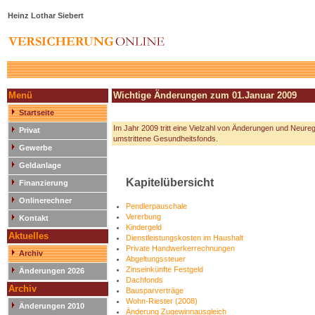
Heinz Lothar Siebert
Menü
Wichtige Änderungen zum 01.Januar 2009
Startseite
Im Jahr 2009 tritt eine Vielzahl von Änderungen und Neure
Privat
umstrittene Gesundheitsfonds.
Gewerbe
Geldanlage
Kapitelübersicht
Finanzierung
Onlinerechner
Pendlerpauschale
Vererbung
Kontakt
Kindergeld
Aktuelles
Dienstleistungskosten im Haushalt
Private Handwerkerrechnungen
Archiv
Abgeltungssteuer
Zinseinkünfte Festgeld
Änderungen 2026
Dachfonds
Archiv
Bausparverträge
Wohn-Riester (2008)
Änderungen 2010
Änderung Zugewinnausgleich