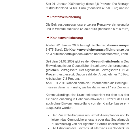
Seit 01. Januar 2009 beträgt diese 2,8 Prozent. Die Beitr
Ostdeutschland 54.600 Euro (monatlich 4.550 Euro) und in
Rentenversicherung
Die Beitragsbemessungsgrenze zur Rentenversicherung bet
und in Westdeutschland 64.800 Euro (monatlich 5.400 Euro)
Krankenversicherung
Ab dem 01.Januar 2009 beträgt die
Beitragsbemessungsg
3.675 Euro). Die
Krankenversicherungspflichtgrenze
bet
an 3 aufeinanderfolgenden Jahren überschritten wird, kann
Seit dem 01.01.2009 gibt es den
Gesundheitsfonds
in Deu
Entwicklung in der Gesetzlichen Krankenversicherung entgeg
gleichen
Beitragssatz. Der allgemeine Beitragssatz zur G
Prozent
festgesetzt. Davon zahlt der Arbeitnehmer 7,3 Proz
Arbeitgeber 7,3 Prozent.
Ab 01.01.2011 können dann die Unternehmen die Beiträge
müssen dann nicht mehr, wie bis dahin, an 217 zur Zeit ex
Kommt allerdings eine Krankenkasse nicht mit dem aus dem 
sie einen Zuschlag in Höhe von maximal 1 Prozent des Bru
auch ohne Einkommensprüfung von der Krankenkasse erho
ausgezahlt werden.
Den Zusatzbeitrag müssen Sozialhilfeempfänger und Bez
leisten das Grundsicherungsamt oder das Sozialamt die
Zusatzbeitrag von der Agentur für Arbeit übernommen 
Die Erhöhung des Beitrags ist allerdings ein Sonderkün