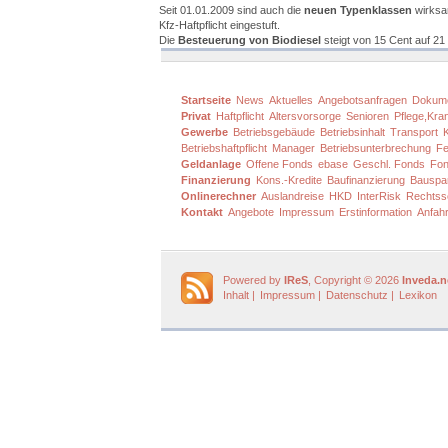
Seit 01.01.2009 sind auch die
neuen Typenklassen
wirksam
Kfz-Haftpflicht eingestuft.
Die
Besteuerung von Biodiesel
steigt von 15 Cent auf 21
Startseite
News
Aktuelles
Angebotsanfragen
Dokum
Privat
Haftpflicht
Altersvorsorge
Senioren
Pflege,Kra
Gewerbe
Betriebsgebäude
Betriebsinhalt
Transport
Betriebshaftpflicht
Manager
Betriebsunterbrechung
Fe
Geldanlage
Offene Fonds
ebase
Geschl. Fonds
Fon
Finanzierung
Kons.-Kredite
Baufinanzierung
Bauspa
Onlinerechner
Auslandreise
HKD
InterRisk
Rechtss
Kontakt
Angebote
Impressum
Erstinformation
Anfahr
Powered by
IReS
, Copyright © 2026
Inveda.n
Inhalt
|
Impressum
|
Datenschutz
|
Lexikon