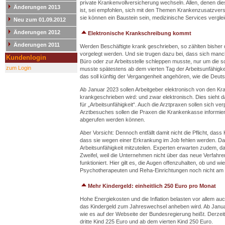
private Krankenvollversicherung wechseln. Allen, denen di
Änderungen 2013
ist, sei empfohlen, sich mit den Themen Krankenzusatzvers
sie können ein Baustein sein, medizinische Services vergl
Neu zum 01.09.2012
Änderungen 2012
Elektronische Krankschreibung kommt
Änderungen 2011
Werden Beschäftigte krank geschrieben, so zählten bisher 
vorgelegt werden. Und sie trugen dazu bei, dass sich manch
Kundenlogin
Büro oder zur Arbeitsstelle schleppen musste, nur um die s
zum Login
musste spätestens ab dem vierten Tag der Arbeitsunfähigk
das soll künftig der Vergangenheit angehören, wie die Deuts
Ab Januar 2023 sollen Arbeitgeber elektronisch von den K
krankgeschrieben wird: und zwar elektronisch. Dies sieht d
für „Arbeitsunfähigkeit“. Auch die Arztpraxen sollen sich v
Arztbesuches sollen die Praxen die Krankenkasse informie
abgerufen werden können.
Aber Vorsicht: Dennoch entfällt damit nicht die Pflicht, das
dass sie wegen einer Erkrankung im Job fehlen werden. Das
Arbeitsunfähigkeit mitzuteilen. Experten erwarten zudem, d
Zweifel, weil die Unternehmen nicht über das neue Verfahren
funktioniert. Hier gilt es, die Augen offenzuhalten, ob und 
Psychotherapeuten und Reha-Einrichtungen noch nicht am Ve
Mehr Kindergeld: einheitlich 250 Euro pro Monat
Hohe Energiekosten und die Inflation belasten vor allem au
das Kindergeld zum Jahreswechsel anheben wird. Ab Januar 
wie es auf der Webseite der Bundesregierung heißt. Derzeit 
dritte Kind 225 Euro und ab dem vierten Kind 250 Euro.