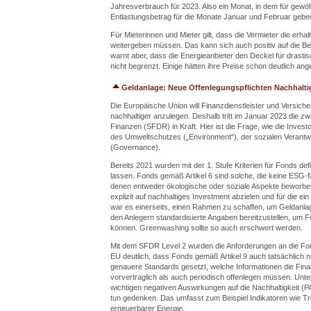
Jahresverbrauch für 2023. Also ein Monat, in dem für gewöh
Entlastungsbetrag für die Monate Januar und Februar gebe
Für Mieterinnen und Mieter gilt, dass die Vermieter die e
weitergeben müssen. Das kann sich auch positiv auf die 
warnt aber, dass die Energieanbieter den Deckel für drastis
nicht begrenzt. Einige hätten ihre Preise schon deutlich an
Geldanlage: Neue Offenlegungspflichten Nachhalti
Die Europäische Union will Finanzdienstleister und Versic
nachhaltiger anzulegen. Deshalb tritt im Januar 2023 die z
Finanzen (SFDR) in Kraft. Hier ist die Frage, wie die Inves
des Umweltschutzes („Environment“), der sozialen Verantw
(Governance).
Bereits 2021 wurden mit der 1. Stufe Kriterien für Fonds def
lassen. Fonds gemäß Artikel 6 sind solche, die keine ESG-
denen entweder ökologische oder soziale Aspekte beworben
explizit auf nachhaltiges Investment abzielen und für die ein
war es einerseits, einen Rahmen zu schaffen, um Geldanlag
den Anlegern standardisierte Angaben bereitzustellen, um
können. Greenwashing sollte so auch erschwert werden.
Mit dem SFDR Level 2 wurden die Anforderungen an die Fond
EU deutlich, dass Fonds gemäß Artikel 9 auch tatsächlich 
genauere Standards gesetzt, welche Informationen die Finan
vorvertraglich als auch periodisch offenlegen müssen. Unt
wichtigen negativen Auswirkungen auf die Nachhaltigkeit (P
tun gedenken. Das umfasst zum Beispiel Indikatoren wie Tr
erneuerbarer Energie.