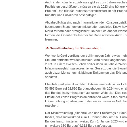
Auch in der Künstlersozialkasse gibt es zum Jahreswechs
Publizisten beschäftigen, müssen sie ab 2023 eine höhere Kü
Prozent. Das teilt das Bundesarbeitsministerium per Pressete
Künstler und Publizisten beschäftigen.
Abgabepflichtig sind nach Informationen der Künstlersozial
besonderen Branchenkenntnisse oder spezielles Know-how d
Markt fördern oder ermöglichen“, so heißt es auf der Web
Firmen, die Öffentlichkeitsarbeit für Dritte anbieten. Auch 
hierunter.
Grundfreibetrag für Steuern steigt
Wer wenig Geld verdient, der soll im neuen Jahr etwas meh
Steuern entrichtet werden müssen, wird erneut angehoben. 
2023. In einem zweiten Schritt soll er dann im Jahr 2024 bei
Inflationsausgleichsgesetzes: jenes Gesetz, das die Steuerla
auch dazu, Menschen mit kleinem Einkommen das Existenzmi
schaffen.
Ebenfalls raufgesetzt wird der Spitzensteuersatz in der Ei
58.597 Euro auf 62.810 Euro angehoben, für 2024 wird er 
das Bundesfinanzministerium auf seiner Webseite. Dies res
Effekte der kalten Progression abflachen wollte. Stark vere
Lohnerhöhung erhalten, am Ende dennoch weniger Nettobetr
rutschen.
Der Kinderfreibetrag (einschließlich des Freibetrags für d
Kindes) wird rückwirkend zum 1. Januar 2022 um 160 Euro a
Bundesfinanzministerium weiter. Zum 1. Januar 2023 wird 
um weitere 360 Euro auf 9.312 Euro raufgesetzt.