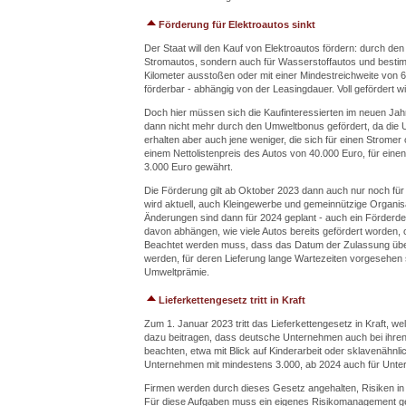
Förderung für Elektroautos sinkt
Der Staat will den Kauf von Elektroautos fördern: durch de
Stromautos, sondern auch für Wasserstoffautos und best
Kilometer ausstoßen oder mit einer Mindestreichweite von 
förderbar - abhängig von der Leasingdauer. Voll gefördert w
Doch hier müssen sich die Kaufinteressierten im neuen Jah
dann nicht mehr durch den Umweltbonus gefördert, da die 
erhalten aber auch jene weniger, die sich für einen Stromer
einem Nettolistenpreis des Autos von 40.000 Euro, für einen
3.000 Euro gewährt.
Die Förderung gilt ab Oktober 2023 dann auch nur noch für
wird aktuell, auch Kleingewerbe und gemeinnützige Organis
Änderungen sind dann für 2024 geplant - auch ein Förderde
davon abhängen, wie viele Autos bereits gefördert worden
Beachtet werden muss, dass das Datum der Zulassung über 
werden, für deren Lieferung lange Wartezeiten vorgesehen 
Umweltprämie.
Lieferkettengesetz tritt in Kraft
Zum 1. Januar 2023 tritt das Lieferkettengesetz in Kraft, welc
dazu beitragen, dass deutsche Unternehmen auch bei ihren 
beachten, etwa mit Blick auf Kinderarbeit oder sklavenähnli
Unternehmen mit mindestens 3.000, ab 2024 auch für Unter
Firmen werden durch dieses Gesetz angehalten, Risiken in ih
Für diese Aufgaben muss ein eigenes Risikomanagement 