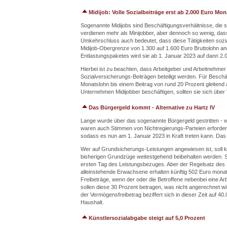
Midijob: Volle Sozialbeiträge erst ab 2.000 Euro 
Sogenannte Midijobs sind Beschäftigungsverhältnisse, die s
verdienen mehr als Minijobber, aber dennoch so wenig, dass
Umkehrschluss auch bedeutet, dass diese Tätigkeiten sozia
Midijob-Obergrenze von 1.300 auf 1.600 Euro Bruttolohn ange
Entlastungspaketes wird sie ab 1. Januar 2023 auf dann 2.
Hierbei ist zu beachten, dass Arbeitgeber und Arbeitnehmer 
Sozialversicherungs-Beiträgen beteiligt werden. Für Beschäf
Monatslohn bis einem Beitrag von rund 20 Prozent gleitend 
Unternehmen Midijobber beschäftigen, sollten sie sich über 
Das Bürgergeld kommt - Alternative zu Hartz IV
Lange wurde über das sogenannte Bürgergeld gestritten -
waren auch Stimmen von Nichtregierungs-Parteien erforderli
sodass es nun am 1. Januar 2023 in Kraft treten kann. Das 
Wer auf Grundsicherungs-Leistungen angewiesen ist, soll kü
bisherigen Grundzüge weitestgehend beibehalten werden. S
ersten Tag des Leistungsbezuges. Aber der Regelsatz des
alleinstehende Erwachsene erhalten künftig 502 Euro monatl
Freibeträge, wenn der oder die Betroffene nebenbei eine A
sollen diese 30 Prozent betragen, was nicht angerechnet w
der Vermögensfreibetrag beziffert sich in dieser Zeit auf 40
Haushalt.
Künstlersozialabgabe steigt auf 5,0 Prozent