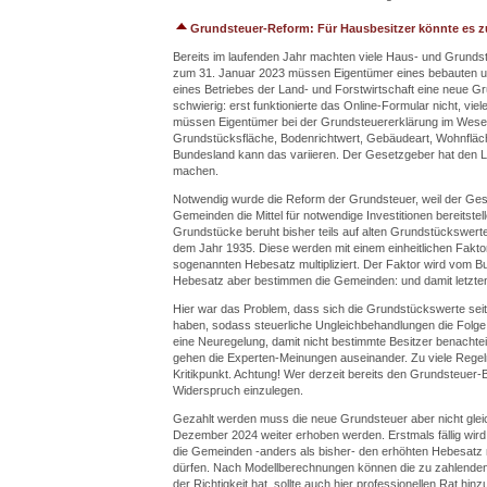
Grundsteuer-Reform: Für Hausbesitzer könnte es z
Bereits im laufenden Jahr machten viele Haus- und Grunds
zum 31. Januar 2023 müssen Eigentümer eines bebauten 
eines Betriebes der Land- und Forstwirtschaft eine neue Gr
schwierig: erst funktionierte das Online-Formular nicht, vi
müssen Eigentümer bei der Grundsteuererklärung im Wesen
Grundstücksfläche, Bodenrichtwert, Gebäudeart, Wohnflä
Bundesland kann das variieren. Der Gesetzgeber hat den
machen.
Notwendig wurde die Reform der Grundsteuer, weil der Geset
Gemeinden die Mittel für notwendige Investitionen bereitstel
Grundstücke beruht bisher teils auf alten Grundstückswer
dem Jahr 1935. Diese werden mit einem einheitlichen Fakt
sogenannten Hebesatz multipliziert. Der Faktor wird vom Bu
Hebesatz aber bestimmen die Gemeinden: und damit letzten
Hier war das Problem, dass sich die Grundstückswerte seit
haben, sodass steuerliche Ungleichbehandlungen die Folg
eine Neuregelung, damit nicht bestimmte Besitzer benachteil
gehen die Experten-Meinungen auseinander. Zu viele Regeln
Kritikpunkt. Achtung! Wer derzeit bereits den Grundsteuer-B
Widerspruch einzulegen.
Gezahlt werden muss die neue Grundsteuer aber nicht gleic
Dezember 2024 weiter erhoben werden. Erstmals fällig wird
die Gemeinden -anders als bisher- den erhöhten Hebesatz
dürfen. Nach Modellberechnungen können die zu zahlenden S
der Richtigkeit hat, sollte auch hier professionellen Rat hinz