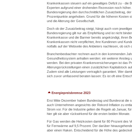
Krankenkassen steuern auf ein gewaltiges Defizit zu - die 
Experten aufgrund einer drohenden Rezession noch höher. A
Bundesregierung den durchschnittlichen Zusatzbeitrag, der
Prozentpunkte angehoben. Grund für die höheren Kosten si
und die Alterung der Gesellschaft.
Doch ob der Zusatzbeitrag steigt, hängt auch vom jeweilige
Bundesregierung gilt nur als Empfehlung und ist nicht bind
Krankenkasse und die Barmer bereits angekündigt, ihren Beit
Krankenkassen nicht verpflichtet, ihre Kundinnen und Kunde
notfalls auf der Webseite des Anbieters nachlesen, ob sich
Branchenbeobachter rechnen auch in den kommenden Jahren
Gesundheitssystem anhalten werden: ein weiterer Anstieg u
werden. Bei den privaten Krankenversicherungen ist das Prob
Alterungsrückstellungen einen zusätzlichen Kapitalstock au
Zudem sind alle Leistungen vertraglich garantiert. Wer damit
sich zuvor umfassend beraten lassen: Es ist oft eine Entsc
Energiepreisbremse 2023
Erst Mitte Dezember haben Bundestag und Bundesrat die 
auch Unternehmen angesichts der Rekord-Inflation zu entlas
Strom vor. Für die Industrie gelten die Regeln ab Januar, f
hier gilt sie aber rückwirkend für die ersten beiden Monate.
Für Gas werden die Heizkosten damit für 80 Prozent des V
für Fernwärme auf 9,5 Prozent. Der darüber hinausgehen
aber einen Haken. Entscheidend für die Höhe des gedeckel