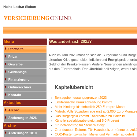
Heinz Lothar Siebert
Menü
Was ändert sich 2023?
Startseite
Auch im Jahr 2023 müssen sich die Bürgerinnen und Bürger 
Privat
aktuellen Krise geschuldet: Inflation und Energiepreise fo
Gewerbe
Geldnot der Krankenkassen. Andere Neuerungen allerdings
auf den Führerschein. Der Überblick soll zeigen, worauf s
Geldanlage
Finanzierung
Kapitelübersicht
Onlinerechner
Kontakt
Beitragsbemessungsgrenzen 2023
Aktuelles
Elektronische Krankschreibung kommt
Mehr Kindergeld: einheitlich 250 Euro pro Monat
Archiv
Midijob: Volle Sozialbeiträge erst ab 2.000 Euro Mona
Das Bürgergeld kommt - Alternative zu Hartz IV
Änderungen 2026
Künstlersozialabgabe steigt auf 5,0 Prozent
Archiv
Grundfreibetrag für Steuern steigt
Grundsteuer-Reform: Für Hausbesitzer könnte es zukün
Änderungen 2010
CO2-Kosten zwischen Mieter und Vermieter aufgeteilt