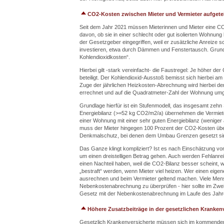
CO2-Kosten zwischen Mieter und Vermieter aufgetei
Seit dem Jahr 2021 müssen Mieterinnen und Mieter eine C
davon, ob sie in einer schlecht oder gut isolierten Wohnung
der Gesetzgeber eingegriffen, weil er zusätzliche Anreize s
investieren, etwa durch Dämmen und Fenstertausch. Grundl
Kohlendioxidkosten“.
Hierbei gilt -stark vereinfacht- die Faustregel: Je höher d
beteiligt. Der Kohlendioxid-Ausstoß bemisst sich hierbei 
Zuge der jährlichen Heizkosten-Abrechnung wird hierbei 
errechnet und auf die Quadratmeter-Zahl der Wohnung umgel
Grundlage hierfür ist ein Stufenmodell, das insgesamt zeh
Energiebilanz (>=52 kg CO2/m2/a) übernehmen die Vermiete
einer Wohnung mit einer sehr guten Energiebilanz (wenige
muss der Mieter hingegen 100 Prozent der CO2-Kosten übe
Denkmalschutz, bei denen dem Umbau Grenzen gesetzt si
Das Ganze klingt kompliziert? Ist es nach Einschätzung v
um einen dreistelligen Betrag gehen. Auch werden Fehlanr
einen Nachteil haben, weil die CO2-Bilanz besser scheint,
„bestraft“ werden, wenn Mieter viel heizen. Wer einen eig
ausrechnen und beim Vermieter geltend machen. Viele Mensc
Nebenkostenabrechnung zu überprüfen - hier sollte im Zwei
Gesetz mit der Nebenkostenabrechnung im Laufe des Jahr
Höhere Zusatzbeiträge in der gesetzlichen Kranke
Gesetzlich Krankenversicherte müssen sich im kommenden J