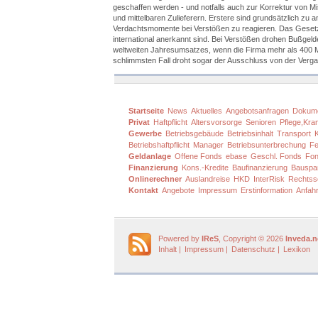
geschaffen werden - und notfalls auch zur Korrektur von Mi
und mittelbaren Zulieferern. Erstere sind grundsätzlich zu a
Verdachtsmomente bei Verstößen zu reagieren. Das Gesetz
international anerkannt sind. Bei Verstößen drohen Bußgeld
weltweiten Jahresumsatzes, wenn die Firma mehr als 400 
schlimmsten Fall droht sogar der Ausschluss von der Vergab
Startseite
News
Aktuelles
Angebotsanfragen
Dokum
Privat
Haftpflicht
Altersvorsorge
Senioren
Pflege,Kra
Gewerbe
Betriebsgebäude
Betriebsinhalt
Transport
Betriebshaftpflicht
Manager
Betriebsunterbrechung
Fe
Geldanlage
Offene Fonds
ebase
Geschl. Fonds
Fon
Finanzierung
Kons.-Kredite
Baufinanzierung
Bauspa
Onlinerechner
Auslandreise
HKD
InterRisk
Rechtss
Kontakt
Angebote
Impressum
Erstinformation
Anfahr
Powered by
IReS
, Copyright © 2026
Inveda.n
Inhalt
|
Impressum
|
Datenschutz
|
Lexikon