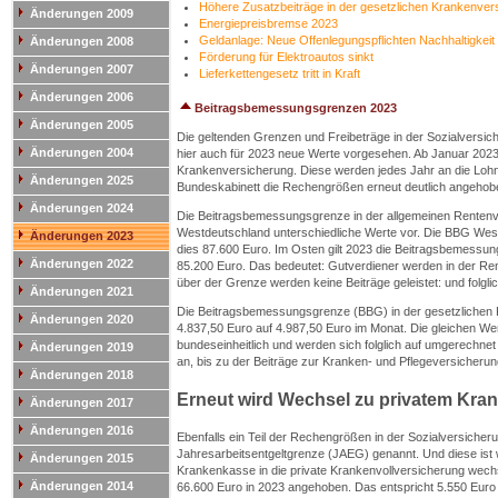
Höhere Zusatzbeiträge in der gesetzlichen Krankenver
Änderungen 2009
Energiepreisbremse 2023
Geldanlage: Neue Offenlegungspflichten Nachhaltigkeit
Änderungen 2008
Förderung für Elektroautos sinkt
Änderungen 2007
Lieferkettengesetz tritt in Kraft
Änderungen 2006
Beitragsbemessungsgrenzen 2023
Änderungen 2005
Die geltenden Grenzen und Freibeträge in der Sozialversiche
Änderungen 2004
hier auch für 2023 neue Werte vorgesehen. Ab Januar 202
Krankenversicherung. Diese werden jedes Jahr an die Lohn
Änderungen 2025
Bundeskabinett die Rechengrößen erneut deutlich angehob
Änderungen 2024
Die Beitragsbemessungsgrenze in der allgemeinen Rentenve
Westdeutschland unterschiedliche Werte vor. Die BBG West w
Änderungen 2023
dies 87.600 Euro. Im Osten gilt 2023 die Beitragsbemessun
Änderungen 2022
85.200 Euro. Das bedeutet: Gutverdiener werden in der R
über der Grenze werden keine Beiträge geleistet: und folg
Änderungen 2021
Die Beitragsbemessungsgrenze (BBG) in der gesetzlichen K
Änderungen 2020
4.837,50 Euro auf 4.987,50 Euro im Monat. Die gleichen Wer
bundeseinheitlich und werden sich folglich auf umgerechne
Änderungen 2019
an, bis zu der Beiträge zur Kranken- und Pflegeversicheru
Änderungen 2018
Erneut wird Wechsel zu privatem Kra
Änderungen 2017
Änderungen 2016
Ebenfalls ein Teil der Rechengrößen in der Sozialversicher
Jahresarbeitsentgeltgrenze (JAEG) genannt. Und diese ist w
Änderungen 2015
Krankenkasse in die private Krankenvollversicherung wechse
Änderungen 2014
66.600 Euro in 2023 angehoben. Das entspricht 5.550 Euro 